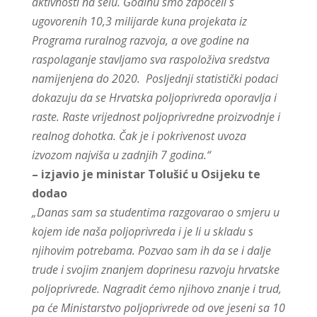
aktivnosti na selu. Godinu smo započeli s
ugovorenih 10,3 milijarde kuna projekata iz
Programa ruralnog razvoja, a ove godine na
raspolaganje stavljamo sva raspoloživa sredstva
namijenjena do 2020. Posljednji statistički podaci
dokazuju da se Hrvatska poljoprivreda oporavlja i
raste. Raste vrijednost poljoprivredne proizvodnje i
realnog dohotka. Čak je i pokrivenost uvoza
izvozom najviša u zadnjih 7 godina.“
– izjavio je ministar Tolušić u Osijeku te
dodao
„Danas sam sa studentima razgovarao o smjeru u
kojem ide naša poljoprivreda i je li u skladu s
njihovim potrebama. Pozvao sam ih da se i dalje
trude i svojim znanjem doprinesu razvoju hrvatske
poljoprivrede. Nagradit ćemo njihovo znanje i trud,
pa će Ministarstvo poljoprivrede od ove jeseni sa 10