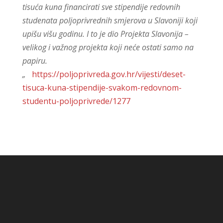
tisuća kuna financirati sve stipendije redovnih
studenata poljoprivrednih smjerova u Slavoniji koji
upišu višu godinu. I to je dio Projekta Slavonija –
velikog i važnog projekta koji neće ostati samo na
papiru.
„
https://poljoprivreda.gov.hr/vijesti/deset-
tisuca-kuna-stipendije-svakom-redovnom-
studentu-poljoprivrede/1277