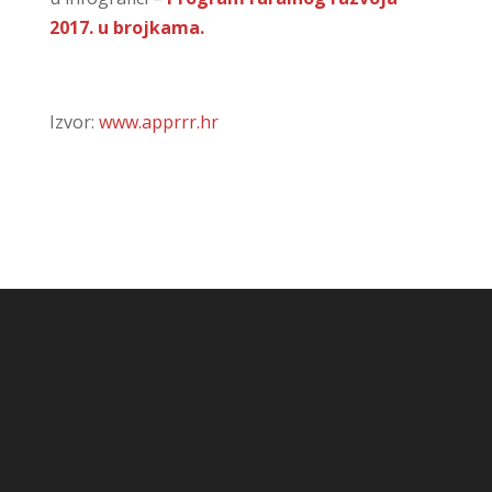
2017. u brojkama.
Izvor:
www.apprrr.hr