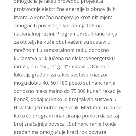
omogućila je lakšu provedbu projekata
proizvodnje električne energije iz obnovljivih
izvora, a konačna namjera je kroz niz mjera
omogućiti povećanje korištenja OIE na
nacionalnoj razini. Programom sufinanciranja
za obiteljske kuće obuhvaćeni su sustavi u
mrežnom i u samostalnom radu, odnosno
kućanstva priključena na elektroenergetsku
mrežu, ali i tzv „off grid“ sustavi. „Ovisno o
lokaciji, građani za takve sustave i nadzor
mogu dobiti 40, 60 ili 80 posto sufinanciranja,
odnosno maksimalno do 75.000 kuna.“ rekao je
Ponoš, dodajući kako je broj takvih sustava u
Hrvatskoj trenutno nije velik. Međutim, nada se
kako će program financiranja pomoći da se taj
broj značajnije poveća. „Sufinanciranje Fonda
građanima omogućuje kraći rok povrata