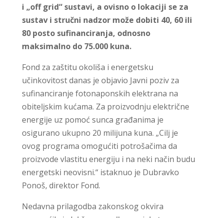
i „off grid“ sustavi, a ovisno o lokaciji se za
sustav i stručni nadzor može dobiti 40, 60 ili
80 posto sufinanciranja, odnosno
maksimalno do 75.000 kuna.
Fond za zaštitu okoliša i energetsku
učinkovitost danas je objavio Javni poziv za
sufinanciranje fotonaponskih elektrana na
obiteljskim kućama. Za proizvodnju električne
energije uz pomoć sunca građanima je
osigurano ukupno 20 milijuna kuna. „Cilj je
ovog programa omogućiti potrošačima da
proizvode vlastitu energiju i na neki način budu
energetski neovisni.“ istaknuo je Dubravko
Ponoš, direktor Fond.
Nedavna prilagodba zakonskog okvira