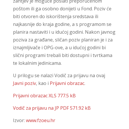
zahtjev je moguće poslati preporučenom
poštom ili ga osobno donijeti u Fond. Poziv će
biti otvoren do iskorištenja sredstava ili
najkasnije do kraja godine, a s programom se
planira nastaviti i u idućoj godini. Nakon javnog
poziva za građane, sličan poziv planiran je i za
iznajmljivače i OPG-ove, a u idućoj godini bi
slični programi trebali biti dostupni i tvrtkama
te lokalnim jedinicama.
U prilogu se nalazi Vodič za prijavu na ovaj
Javni poziv
, kao i
Prijavni obrazac
.
Prijavni obrazac XLS 777.5 kB
Vodič za prijavu na JP PDF 571.92 kB
Izvor:
www.fzoeu.hr