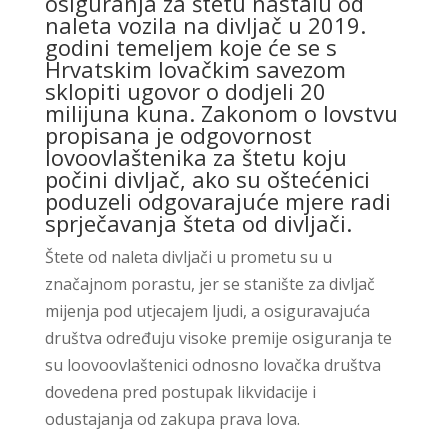
osiguranja za štetu nastalu od
naleta vozila na divljač u 2019.
godini temeljem koje će se s
Hrvatskim lovačkim savezom
sklopiti ugovor o dodjeli 20
milijuna kuna. Zakonom o lovstvu
propisana je odgovornost
lovoovlaštenika za štetu koju
počini divljač, ako su oštećenici
poduzeli odgovarajuće mjere radi
sprječavanja šteta od divljači.
Štete od naleta divljači u prometu su u
značajnom porastu, jer se stanište za divljač
mijenja pod utjecajem ljudi, a osiguravajuća
društva određuju visoke premije osiguranja te
su loovoovlaštenici odnosno lovačka društva
dovedena pred postupak likvidacije i
odustajanja od zakupa prava lova.