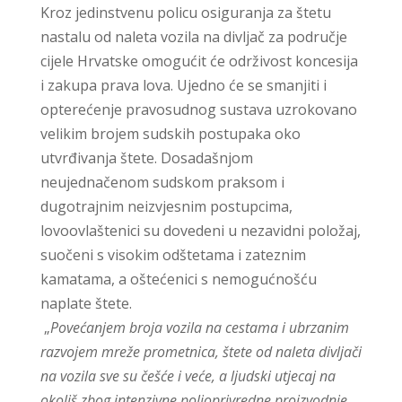
Kroz jedinstvenu policu osiguranja za štetu
nastalu od naleta vozila na divljač za područje
cijele Hrvatske omogućit će održivost koncesija
i zakupa prava lova. Ujedno će se smanjiti i
opterećenje pravosudnog sustava uzrokovano
velikim brojem sudskih postupaka oko
utvrđivanja štete. Dosadašnjom
neujednačenom sudskom praksom i
dugotrajnim neizvjesnim postupcima,
lovoovlaštenici su dovedeni u nezavidni položaj,
suočeni s visokim odštetama i zateznim
kamatama, a oštećenici s nemogućnošću
naplate štete.
„
Povećanjem broja vozila na cestama i ubrzanim
razvojem mreže prometnica, štete od naleta divljači
na vozila sve su češće i veće, a ljudski utjecaj na
okoliš zbog intenzivne poljoprivredne proizvodnje