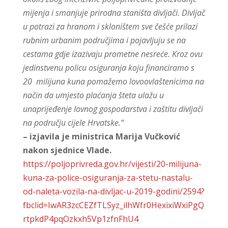
mijenja i smanjuje prirodna staništa divljači. Divljač
u potrazi za hranom i skloništem sve češće prilazi
rubnim urbanim područjima i pojavljuju se na
cestama gdje izazivaju prometne nesreće. Kroz ovu
jedinstvenu policu osiguranja koju financiramo s
20 milijuna kuna pomažemo lovoovlaštenicima na
način da umjesto plaćanja šteta ulažu u
unaprijeđenje lovnog gospodarstva i zaštitu divljači
na području cijele Hrvatske.“
– izjavila je ministrica Marija Vučković
nakon sjednice Vlade.
https://poljoprivreda.gov.hr/vijesti/20-milijuna-
kuna-za-police-osiguranja-za-stetu-nastalu-
od-naleta-vozila-na-divljac-u-2019-godini/2594?
fbclid=IwAR3zcCEZfTLSyz_ilhWfr0HexixiWxiPgQ
rtpkdP4pqOzkxh5Vp1zfnFhU4