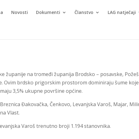
ma
Novosti
Dokumenti
Članstvo
LAG natječaji
ke županije na tromeđi županija Brodsko – posavske, Pože
ije. Ovim brdsko prigorskim prostorom dominiraju šume koje
imaju 3,5% ukupne površine općine.
i, Breznica Đakovačka, Čenkovo, Levanjska Varoš, Majar, Mili
na Vlast.
vanjska Varoš trenutno broji 1.194 stanovnika.