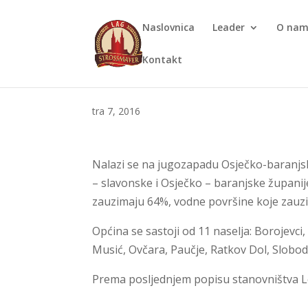
Naslovnica
Leader
O na
Kontakt
tra 7, 2016
Nalazi se na jugozapadu Osječko-baranjs
– slavonske i Osječko – baranjske župan
zauzimaju 64%, vodne površine koje zauz
Općina se sastoji od 11 naselja: Borojevc
Musić, Ovčara, Paučje, Ratkov Dol, Slobod
Prema posljednjem popisu stanovništva Le