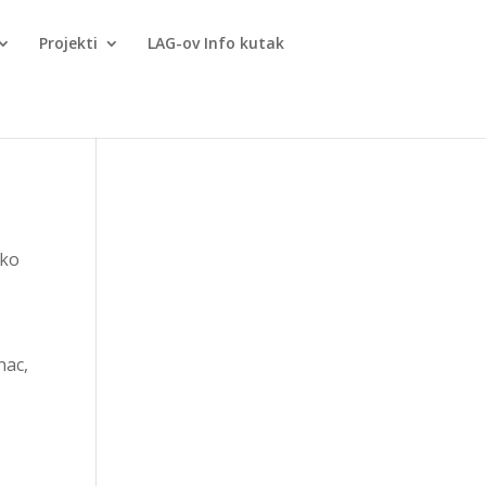
Projekti
LAG-ov Info kutak
ško
nac,