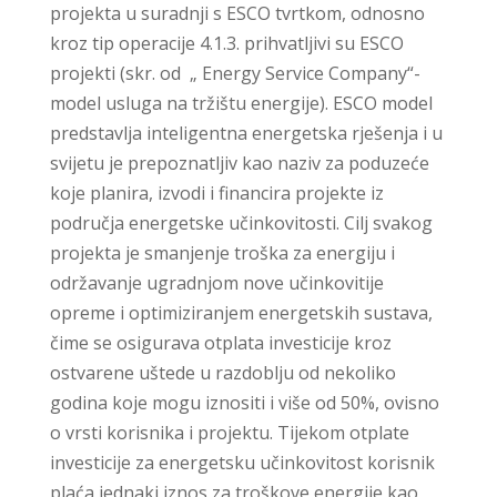
projekta u suradnji s ESCO tvrtkom, odnosno
kroz tip operacije 4.1.3. prihvatljivi su ESCO
projekti (skr. od „ Energy Service Company“-
model usluga na tržištu energije). ESCO model
predstavlja inteligentna energetska rješenja i u
svijetu je prepoznatljiv kao naziv za poduzeće
koje planira, izvodi i financira projekte iz
područja energetske učinkovitosti. Cilj svakog
projekta je smanjenje troška za energiju i
održavanje ugradnjom nove učinkovitije
opreme i optimiziranjem energetskih sustava,
čime se osigurava otplata investicije kroz
ostvarene uštede u razdoblju od nekoliko
godina koje mogu iznositi i više od 50%, ovisno
o vrsti korisnika i projektu. Tijekom otplate
investicije za energetsku učinkovitost korisnik
plaća jednaki iznos za troškove energije kao