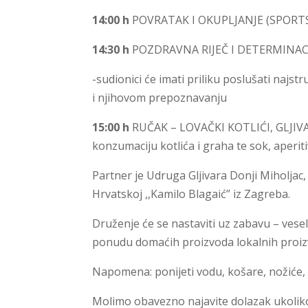
14:00 h
POVRATAK I OKUPLJANJE (SPORT
14:30 h
POZDRAVNA RIJEČ I DETERMINACI
-sudionici će imati priliku poslušati najst
i njihovom prepoznavanju
15:00 h
RUČAK – LOVAČKI KOTLIĆI, GLJIVAR
konzumaciju kotlića i graha te sok, aperiti
Partner je Udruga Gljivara Donji Miholjac, 
Hrvatskoj ,,Kamilo Blagaić” iz Zagreba.
Druženje će se nastaviti uz zabavu – ves
ponudu domaćih proizvoda lokalnih proi
Napomena: ponijeti vodu, košare, nožiće, p
Molimo obavezno najavite dolazak ukoliko ž