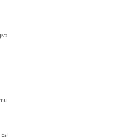
jiva
vnu
ića!