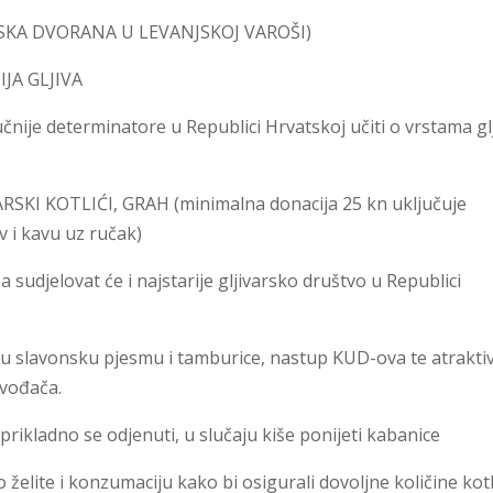
SKA DVORANA U LEVANJSKOJ VAROŠI)
JA GLJIVA
ručnije determinatore u Republici Hrvatskoj učiti o vrstama gl
SKI KOTLIĆI, GRAH (minimalna donacija 25 kn uključuje
v i kavu uz ručak)
a sudjelovat će i najstarije gljivarsko društvo u Republici
elu slavonsku pjesmu i tamburice, nastup KUD-ova te atrakti
zvođača.
rikladno se odjenuti, u slučaju kiše ponijeti kabanice
elite i konzumaciju kako bi osigurali dovoljne količine kotl