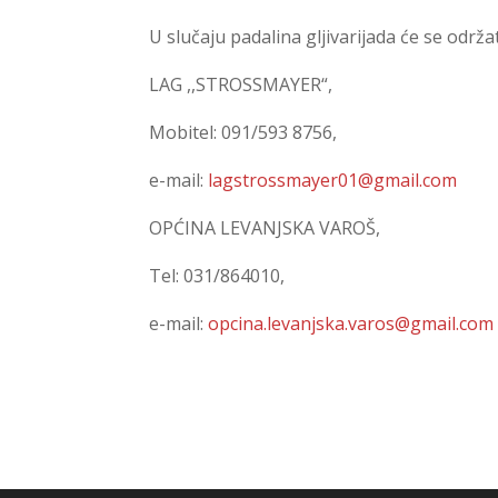
U slučaju padalina gljivarijada će se održa
LAG ,,STROSSMAYER“,
Mobitel: 091/593 8756,
e-mail:
lagstrossmayer01@gmail.com
OPĆINA LEVANJSKA VAROŠ,
Tel: 031/864010,
e-mail:
opcina.levanjska.varos@gmail.com